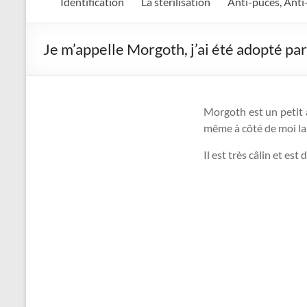
Identification
La stérilisation
Anti-puces, Anti
Je m’appelle Morgoth, j’ai été adopté pa
Morgoth est un petit a
même à côté de moi la n
Il est très câlin et e