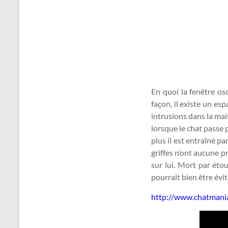
En quoi la fenêtre os
façon, il existe un esp
intrusions dans la ma
lorsque le chat passe pa
plus il est entraîné p
griffes n’ont aucune p
sur lui. Mort par éto
pourrait bien être évi
http://www.chatmania