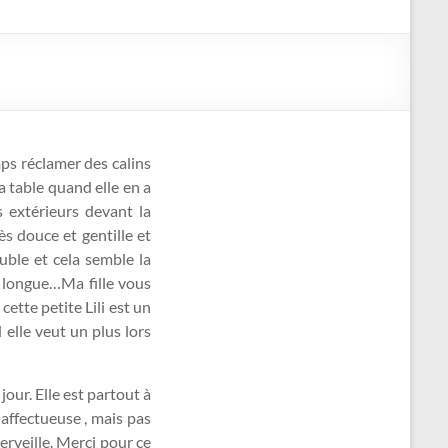
mps réclamer des calins
a table quand elle en a
s extérieurs devant la
rès douce et gentille et
uble et cela semble la
a longue…Ma fille vous
cette petite Lili est un
elle veut un plus lors
jour. Elle est partout à
 affectueuse , mais pas
merveille. Merci pour ce