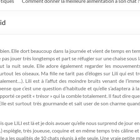
-tiques
Comment donner la meilleure alimentation à son chat ?
rid
 bien. Elle dort beaucoup dans la journée et vient de temps en te
 pas jouer très longtemps et part se réfugier sur une chaise sous l
out la nuit seule. Elle adore également regarder les mouvement
rtout les oiseaux. Ma fille ne tarit pas d’éloges sur Lili qui est t
galement…). Lili est à l’affut des moindre bruits venant de l’imme
pense que c’est une question d’habitude et qu’elle s’adaptera à l
pporté ce petit « trésor » qui la comble totalement. Il faut dire que 
le est surtout très gourmande et sait user de son charme quand 
s que LILI est là et je dois avouer qu’elle nous surprend de jour en 
é…) espiègle, très joueuse, coquine et en même temps très câline et
le a les qualités de 10 chats réunis à elle seule. Une vraie petite 