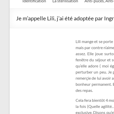
Identification
La stérilisation
Anti-puces, Anti
Je m’appelle Lili, j’ai été adoptée par Ing
Lili mange et se porte
mais par contre n’aime
assez. Elle joue surt
fenêtre du séjour et su
qu’elle adore ( moi é
perturber un peu. Je 
remerçie de lui avoir a
bonheur permanent. El
des repas.
Cela fera bientôt 4 moi
la fois (Quelle agilit
exclusive. Disons qu’el