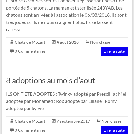
Histoire Oreo, ses sœurs Panda et Reglisse sont nés d’une
portée de 5 chatons. La maman est stérilisée 243YAB. Les
chatons sont arrivées à l’association le 06/08/2018. Ils sont
très joueurs. Ils ne nous craignent plus. Ils se laissent
caresser.
Chats de Mozart
4 août 2018
Non classé
0 Commentaires
Lire la suite
8 adoptions au mois d’aout
ILS ONT ÉTÉ ADOPTES : Twinky adopté par Prescillia ; Meli
adoptée par Mohamed ; Rox adopté par Liliane ; Romy
adoptée par Sylvie
Chats de Mozart
7 septembre 2017
Non classé
0 Commentaires
Lire la suite