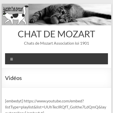
Aller
au
contenu
CHAT DE MOZART
Chats de Mozart Association loi 1901
Menu
Vidéos
[embedyt] https://www.youtube.com/embed?
listType=playlist&list=UUhTecIRQfT_Golthe7LdQmQ&lay
out=gallery[/embedyt]